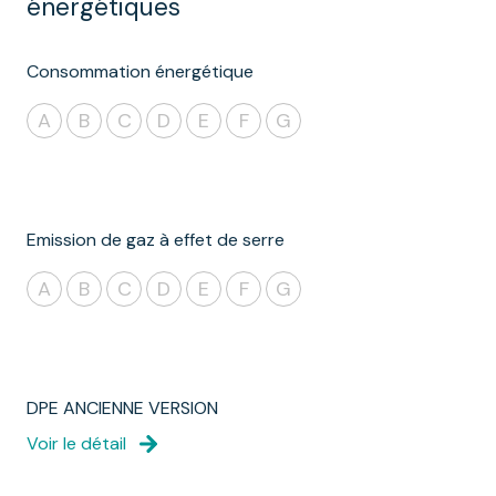
énergétiques
Consommation énergétique
A
B
C
D
E
F
G
Emission de gaz à effet de serre
A
B
C
D
E
F
G
DPE ANCIENNE VERSION
Voir le détail