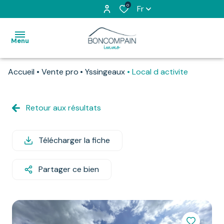
0
Fr
Menu
Accueil
Vente pro
Yssingeaux
Local d activite
accueil
l'agence
Retour aux résultats
devenez
vente
apporteur
d'affaires
Télécharger la fiche
estimation
location
Partager ce bien
contactez-
nous