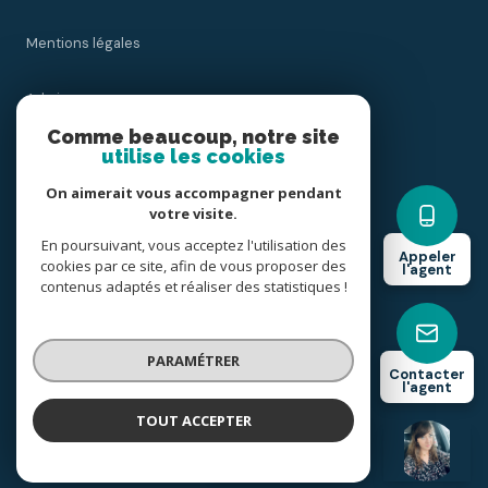
Mentions légales
Admin
Comme beaucoup, notre site
Nos honoraires
utilise les cookies
On aimerait vous accompagner pendant
Politique RGPD
votre visite.
En poursuivant, vous acceptez l'utilisation des
Appeler
Cookies
cookies par ce site, afin de vous proposer des
l'agent
contenus adaptés et réaliser des statistiques !
© 2026 | Tous droits réservés
PARAMÉTRER
Contacter
l'agent
Réalisé par
TOUT ACCEPTER
Lydie Boncompain
Négociatrice