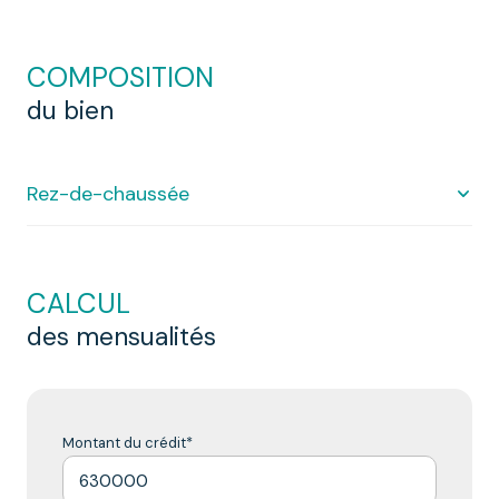
COMPOSITION
du bien
Rez-de-chaussée
Showroom
130 m²
CALCUL
magasin
130 m²
des mensualités
Showroom
197 m²
Atelier
260 m²
Appartement
30 m²
Montant du crédit*