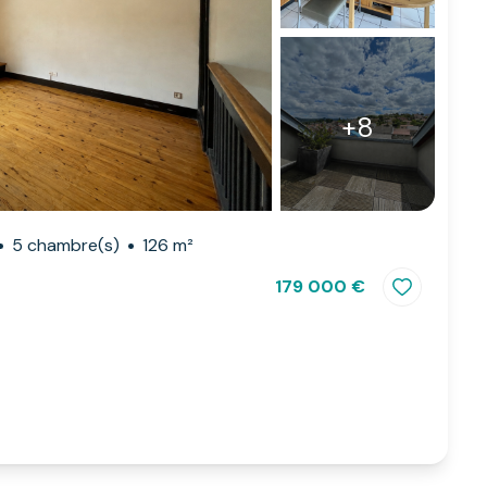
+8
5 chambre(s)
126 m²
179 000 €