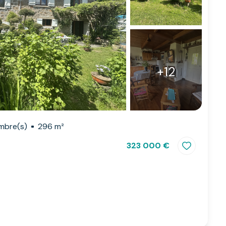
+12
mbre(s)
296 m²
323 000 €