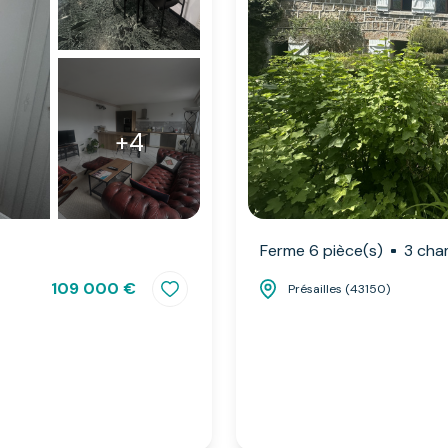
+4
Ferme 6 pièce(s)
3 cha
109 000 €
Présailles (43150)