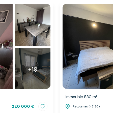
+19
Immeuble 580 m²
220 000 €
Retournac (43130)