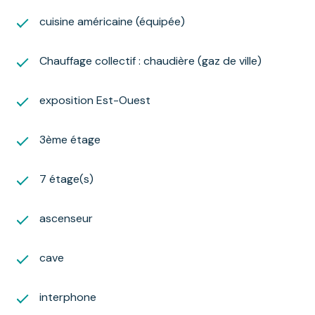
exposé sont disponibles sur le site Géorisques :
cuisine américaine (équipée)
www.georisques.gouv.fr
Chauffage collectif : chaudière (gaz de ville)
exposition Est-Ouest
3ème étage
7 étage(s)
ascenseur
cave
interphone