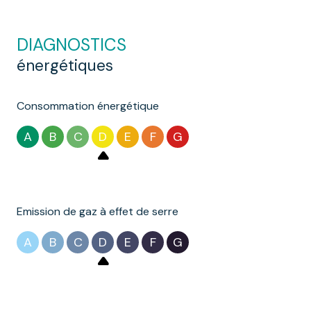
DIAGNOSTICS
énergétiques
Consommation énergétique
A
B
C
D
E
F
G
Emission de gaz à effet de serre
A
B
C
D
E
F
G