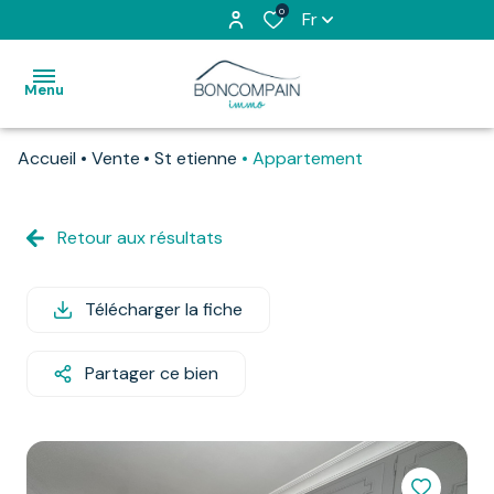
0
Fr
Menu
Accueil
Vente
St etienne
Appartement
accueil
l'agence
Retour aux résultats
devenez
vente
apporteur
d'affaires
Télécharger la fiche
estimation
location
Partager ce bien
contactez-
nous